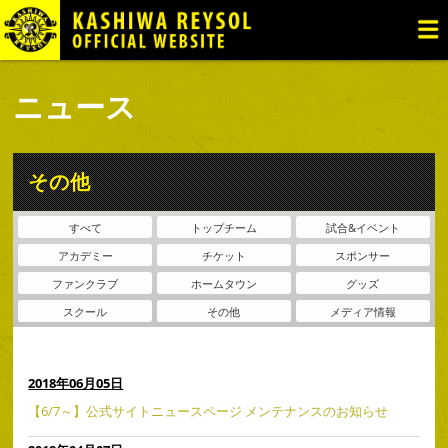
TOP
ニュース
試合日程・結果
ニュース
チケット・観戦
トップチーム
その他
アカデミー
すべて
トップチーム
試合&イベント
ファンゾーン
アカデミー
チケット
スポンサー
クラブ
ファンクラブ
ホームタウン
グッズ
スクール
その他
メディア情報
グッズ
2018年06月05日
【6/7～】公式サイトニュースページ メンテナンスのお知らせ