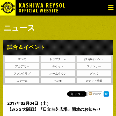
TOP
ニュース
試合日程・結果
ニュース
チケット・観戦
トップチーム
試合＆イベント
アカデミー
すべて
トップチーム
試合&イベント
ファンゾーン
アカデミー
チケット
スポンサー
クラブ
ファンクラブ
ホームタウン
グッズ
スクール
その他
メディア情報
グッズ
2017年03月04日（土）
【3/5Ｇ大阪戦】『日立台芝広場』開放のお知らせ