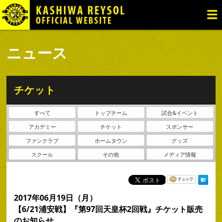
TOP
ニュース
試合日程・結果
ニュース
チケット・観戦
トップチーム
チケット
アカデミー
すべて
トップチーム
試合&イベント
ファンゾーン
アカデミー
チケット
スポンサー
クラブ
ファンクラブ
ホームタウン
グッズ
スクール
その他
メディア情報
グッズ
2017年06月19日（月）
【6/21浦安戦】『第97回天皇杯2回戦』チケット販売
のお知らせ