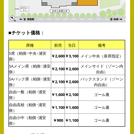
■チケット価格：
席種
前売
当日
備考
S席（柏側･中央･浦安
￥2,600
￥3,100
メイン中央（座席指定）
側）
SAメイン席（柏側･浦安
メインサイド（ゾーン内
￥2,100
￥2,600
側）
自由）
SAバック席（柏側･浦安
バックスタンド（ゾーン
￥2,100
￥2,600
側）
内自由）
自由一般（柏側･浦安
￥1,600
￥2,100
ゴール裏
側）
自由高校（柏側･浦安
￥1,100
￥1,600
ゴール裏
側）
自由小中（柏側･浦安
￥900
￥1,100
ゴール裏
側）