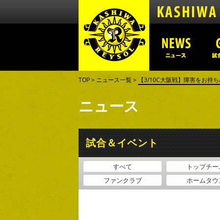
TOP
>
ニュース一覧
>
【3/10C大阪戦】障害をお持
ニュース
試合＆イベント
すべて
トップチー
ファンクラブ
ホームタウ