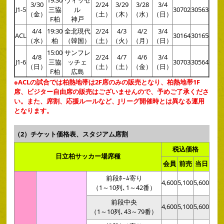
19:30
ヴィッセ
3/30
2/24
3/29
3/28
3/4
J1-5
三協
ル
30702
30563
（金）
（土）
（木）
（水）
（日）
F柏
神戸
4/4
19:30
全北現代
2/24
4/3
4/2
3/4
ACL
30164
30165
（水）
柏
（韓国）
（土）
（火）
（月）
（日）
15:00
サンフレ
4/8
2/24
4/7
4/6
3/4
J1-6
三協
ッチェ
30703
30564
（日）
（土）
（土）
（金）
（日）
F柏
広島
※ACLの試合では柏熱地帯は2F席のみの販売となり、柏熱地帯1F
席、ビジター自由席の販売はございませんので、予めご了承くださ
い。また、席割、応援ルールなど、Jリーグ開催時とは異なる運用
となります。
（2）チケット価格表、スタジアム席割
税込価格
日立柏サッカー場席種
会員
前売
当日
前段ﾎｰﾑ寄り
4,600
5,100
5,600
（1～10列､1～42番）
前段中央
4,600
5,100
5,600
（1～10列､43～79番）