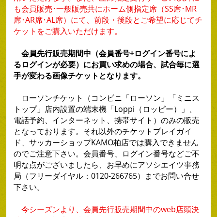
も会員販売･一般販売共にホーム側指定席（SS席･MR
席･AR席･AL席）にて、前段・後段とご希望に応じてチ
ケットをご購入いただけます。
会員先行販売期間中（会員番号+ログイン番号によ
るログインが必要）にお買い求めの場合、試合毎に選
手が変わる画像チケットとなります。
ローソンチケット（コンビニ「ローソン」「ミニス
トップ」店内設置の端末機「Loppi（ロッピー）」、
電話予約、インターネット、携帯サイト）のみの販売
となっております。それ以外のチケットプレイガイ
ド、サッカーショップKAMO柏店では購入できません
のでご注意下さい。会員番号、ログイン番号などご不
明な点がございましたら、お早めにアソシエイツ事務
局（フリーダイヤル：0120-266765）までお問い合せ
下さい。
今シーズンより、会員先行販売期間中のweb店頭決