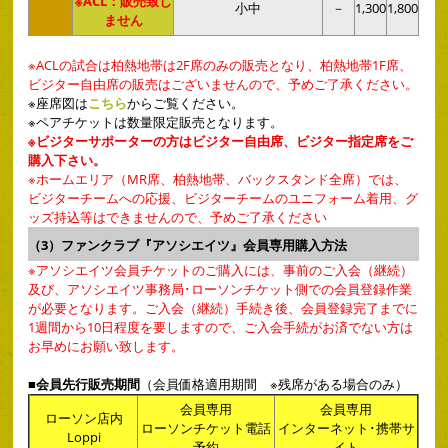
※ACL：販売致し
小中
－
1,300
1,800
ません
※ACLの試合は柏熱地帯は2F席のみの販売となり、柏熱地帯1F席、
ビジター自由席の販売はございませんので、予めご了承ください。
※座席図は
こちら
からご覧ください。
※ペアチケットは数量限定販売となります。
※ビジターサポーターの方はビジター自由席、ビジター指定席をご
購入下さい。
※ホームエリア（MR席、柏熱地帯、バックスタンド全席）では、
ビジターチームへの応援、ビジターチームのユニフォーム着用、グ
ッズ持込等はできませんので、予めご了承ください
（3）ファンクラブ『アソシエイツ』会員専用購入方法
※アソシエイツ会員チケットのご購入には、事前のご入会（継続）
及び、アソシエイツ事務局･ローソンチケット側での会員登録作業
が必要となります。ご入会（継続）手続き後、会員登録完了までに
1週間から10日程度を要しますので、ご入会手続がお済でない方は
お早めにお願い致します。
■会員先行販売期間
（会員価格適用期間 ※残席がある場合のみ）
会員専用
会員専用
ローソン店内
ローソンチケット電話
インターネット･携帯サ
Loppi
予約
イト