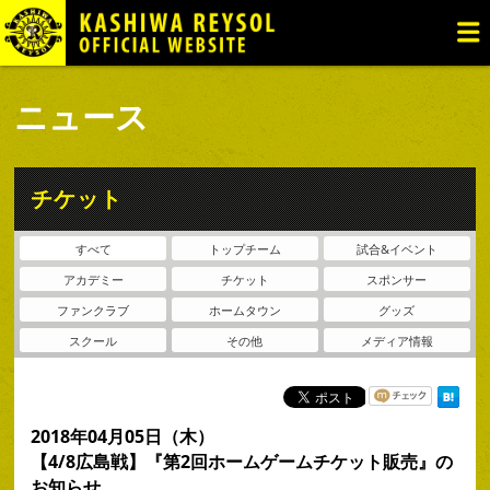
TOP
ニュース
試合日程・結果
ニュース
チケット・観戦
トップチーム
チケット
アカデミー
すべて
トップチーム
試合&イベント
ファンゾーン
アカデミー
チケット
スポンサー
クラブ
ファンクラブ
ホームタウン
グッズ
スクール
その他
メディア情報
グッズ
2018年04月05日（木）
【4/8広島戦】『第2回ホームゲームチケット販売』の
お知らせ