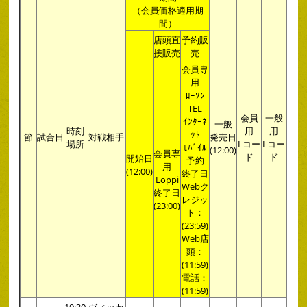
（会員価格適用期
間）
店頭直
予約販
接販売
売
会員専
用
ﾛｰｿﾝ
TEL
会員
一般
ｲﾝﾀｰﾈ
一般
時刻
用
用
ｯﾄ
節
試合日
対戦相手
発売日
場所
Lコー
Lコー
ﾓﾊﾞｲﾙ
(12:00)
会員専
ド
ド
開始日
予約
用
(12:00)
終了日
Loppi
Webク
終了日
レジッ
(23:00)
ト：
(23:59)
Web店
頭：
(11:59)
電話：
(11:59)