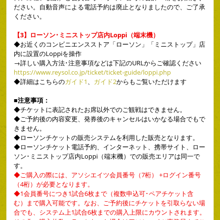
ださい。自動音声による電話予約は廃止となりましたので、ご了承
ください。
【3】ローソン･ミニストップ店内Loppi（端末機）
◆
お近くのコンビニエンスストア「ローソン」「ミニストップ」店
内に設置のLoppiを操作
→詳しい購入方法･注意事項などは下記のURLからご確認ください
https://www.reysol.co.jp/ticket/ticket-guide/loppi.php
◆
詳細はこちらの
ガイド1
、
ガイド2
からもご覧いただけます
■注意事項：
◆
チケットに表記されたお席以外でのご観戦はできません。
◆
ご予約後の内容変更、発券後のキャンセルはいかなる場合でもで
きません。
◆
ローソンチケットの販売システムを利用した販売となります。
◆
ローソンチケット電話予約、インターネット、携帯サイト、ロー
ソン･ミニストップ店内Loppi（端末機）での販売エリアは同一で
す。
◆ご購入の際には、アソシエイツ会員番号（7桁） +ログイン番号
（4桁）が必要となります。
◆1会員番号につき1試合6枚まで（複数申込可･ペアチケット含
む）まで購入可能です。なお、ご予約後にチケットを引取らない場
合でも、システム上1試合6枚までの購入上限にカウントされます。