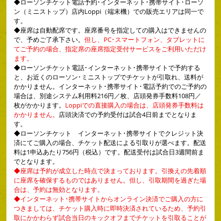
◆
ローソンチケット電話予約･インターネット･携帯サイト･ローソ
ン（ミニストップ）店内Loppi（端末機）での販売エリアは同一で
す。
◆
座席は自動配席です。座席番号を指定しての購入はできませんの
で、予めご了承下さい。
但し、PC･スマートフォン、タブレットに
てご予約の場合、指定席の座席指定受付サービスをご利用いただけ
ます。
◆
ローソンチケット電話･インターネット･携帯サイトで予約する
と、お近くのローソン･ミニストップでチケットが引取れ、送料が
かかりません。インターネット･携帯サイト･電話予約でのご予約の
場合は、別途システム利用料216円／枚、店頭発券手数料108円／
枚がかかります。
Loppiでの直接購入の場合は、店頭発券手数料は
かかりません。
店頭決済での予約受付は試合4日前までとなりま
す。
◆
ローソンチケット インターネット･携帯サイトでクレジット決
済にてご購入の場合、チケット配送による引取りが選べます。配送
料は1申込あたり756円（税込）です。配送受付は試合日3週間前ま
でとなります。
◆座席は予約が成立した時点で決まっております。引換えの先着順
に座席を確保するものではありません。但し、引取期間を過ぎた場
合は、予約は無効となります。
◆インターネット･携帯サイトからオンライン決済でご購入の方に
つきましては、チケット購入時に即時決済されているため、予約引
取にかかわらず試合当日のキックオフまでチケットを引取ることが