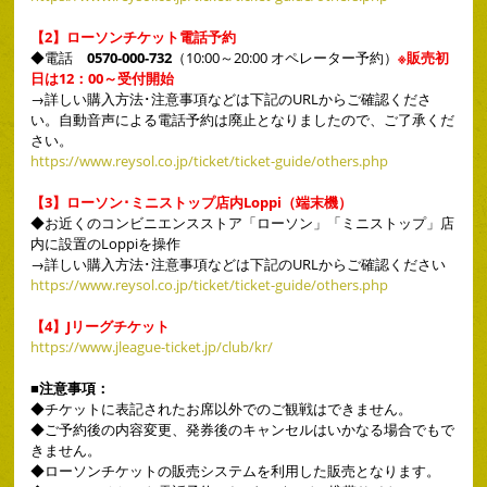
【2】ローソンチケット電話予約
◆
電話
0570-000-732
（10:00～20:00 オペレーター予約）
※販売初
日は12：00～受付開始
→詳しい購入方法･注意事項などは下記のURLからご確認くださ
い。自動音声による電話予約は廃止となりましたので、ご了承くだ
さい。
https://www.reysol.co.jp/ticket/ticket-guide/others.php
【3】ローソン･ミニストップ店内Loppi（端末機）
◆
お近くのコンビニエンスストア「ローソン」「ミニストップ」店
内に設置のLoppiを操作
→詳しい購入方法･注意事項などは下記のURLからご確認ください
https://www.reysol.co.jp/ticket/ticket-guide/others.php
【4】Jリーグチケット
https://www.jleague-ticket.jp/club/kr/
■注意事項：
◆
チケットに表記されたお席以外でのご観戦はできません。
◆
ご予約後の内容変更、発券後のキャンセルはいかなる場合でもで
きません。
◆
ローソンチケットの販売システムを利用した販売となります。