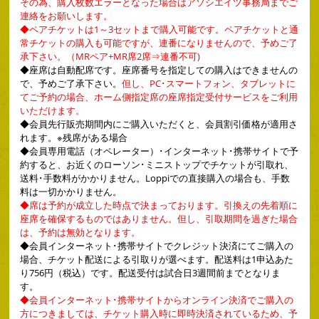
その為、購入枚数エラーとなった場合はアソシエイツ事務局までご
連絡をお願いします。
◆ペアチケットは1～3セットまで購入可能です。ペアチケットと通
常チケットの購入も可能ですが、連番になりませんので、予めご了
承下さい。（MRペア+MR席2席⇒連番不可)
◆
座席は自動配席です。座席番号を指定しての購入はできませんの
で、予めご了承下さい。
但し、PC･スマートフォン、タブレットに
てご予約の場合、ホーム側指定席の座席指定受付サービスをご利用
いただけます。
◆
会員先行販売期間内にご購入いただくと、会員割引価格が適用さ
れます。※残席がある場合
◆
会員専用電話（オペレーター）･インターネット･携帯サイトで予
約すると、お近くのローソン･ミニストップでチケットが引取れ、
送料･手数料がかかりません。Loppiでの直接購入の場合も、手数
料は一切かかりません。
◆席は予約が成立した時点で決まっております。引換えの先着順に
座席を確保するものではありません。但し、引取期間を過ぎた場合
は、予約は無効となります。
◆
会員インターネット･携帯サイトでクレジット決済にてご購入の
場合、チケット配送による引取りが選べます。配送料は1申込あた
り756円（税込）です。配送受付は試合日3週間前までとなりま
す。
◆会員インターネット･携帯サイトからオンライン決済でご購入の
方につきましては、チケット購入時に即時決済されているため、予