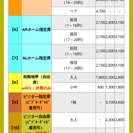
（16～29列）
ペア
4,700
－
－
前段
2,100
2,600
3,100
（1～16列）
【6】
ARホーム指定席
後段
2,100
2,600
3,100
（17～24列）
前段
2,100
2,600
3,100
（1～16列）
【7】
ALホーム指定席
後段
2,100
2,600
3,100
（17～24列）
柏熱地帯（自由
大人
1,800
2,300
2,800
【8】
席）
小中
800
1,300
1,800
※ACL：2F席のみ
ビジター指定席
【9】
（ﾋﾞｼﾞﾀｰｸﾞｯｽﾞ
1枚
－
3,100
3,600
着用可）
ビジター自由席
大人
－
2,300
2,800
（ﾋﾞｼﾞﾀｰｸﾞｯｽﾞ
【10】
着用可）