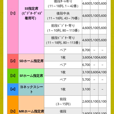
後段ﾎｰﾑ寄り
4,600
5,100
5,600
（11～18列､1～42番）
SS指定席
【1】
（ﾋﾞｼﾞﾀｰｸﾞｯｽﾞ
後段中央
4,600
5,100
5,600
着用可）
（11～18列､43～79番）
前段ﾋﾞｼﾞﾀｰ寄り
4,600
5,100
5,600
（1～10列､80～113番）
後段ﾋﾞｼﾞﾀｰ寄り
4,600
5,100
5,600
（11～18列､80～113番）
ペア
8,700
－
－
1枚
3,600
4,100
4,600
【2】
SDホーム指定席
ペア
6,700
－
－
1枚
3,100
3,600
4,100
【3】
SFホーム指定席
ペア
5,700
－
－
ヨネックスシー
【4】
1枚
3,100
－
－
ト
前段
2,600
3,100
3,100
（3～15列）
【5】
MRホーム指定席
後段
2,600
3,100
3,100