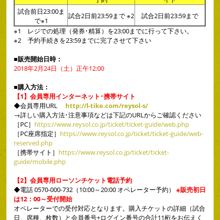
試合前日23:00ま
試合2日前23:59まで ※2
試合2日前23:59まで
で※1
※1 レジでの処理（発券･精算）を23:00までに行って下さい。
※2 予約手続きを23:59までに完了させて下さい
■販売開始日時：
2018年2月24日（土）正午12:00
■購入方法：
【1】会員専用インターネット･携帯サイト
◆
会員専用URL
http://l-tike.com/reysol-s/
→詳しい購入方法･注意事項などは下記のURLからご確認ください
［PC］
https://www.reysol.co.jp/ticket/ticket-guide/web.php
［PC座席指定］
https://www.reysol.co.jp/ticket/ticket-guide/web-
reserved.php
［携帯サイト］
https://www.reysol.co.jp/ticket/ticket-
guide/mobile.php
【2】会員専用ローソンチケット電話予約
◆電話 0570-000-732（10:00～20:00 オペレーター予約）
※販売初日
は12：00～受付開始
オペレーターでの受付対応となります。購入チケットの詳細（試合
日、席種、枚数）と会員番号+ログイン番号の合計11桁をお伝えく