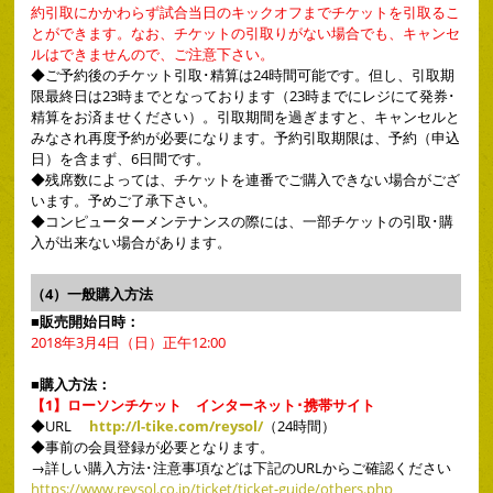
約引取にかかわらず試合当日のキックオフまでチケットを引取るこ
とができます。なお、チケットの引取りがない場合でも、キャンセ
ルはできませんので、ご注意下さい。
◆
ご予約後のチケット引取･精算は24時間可能です。但し、引取期
限最終日は23時までとなっております（23時までにレジにて発券･
精算をお済ませください）。引取期間を過ぎますと、キャンセルと
みなされ再度予約が必要になります。予約引取期限は、予約（申込
日）を含まず、6日間です。
◆
残席数によっては、チケットを連番でご購入できない場合がござ
います。予めご了承下さい。
◆
コンピューターメンテナンスの際には、一部チケットの引取･購
入が出来ない場合があります。
（4）一般購入方法
■販売開始日時：
2018年3月4日（日）正午12:00
■購入方法：
【1】ローソンチケット インターネット･携帯サイト
◆
URL
http://l-tike.com/reysol/
（24時間）
◆
事前の会員登録が必要となります。
→詳しい購入方法･注意事項などは下記のURLからご確認ください
https://www.reysol.co.jp/ticket/ticket-guide/others.php