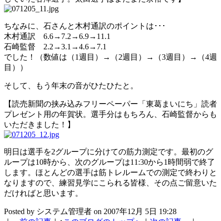
ちなみに、石さんと木村通訳のポイントは･･･
木村通訳 6.6→7.2→6.9→11.1
石崎監督 2.2→3.1→4.6→7.1
でした！（数値は（1週目）→（2週目）→（3週目）→（4週
目））
そして、もう年末の音がひたひたと。
【読売新聞の挟み込みフリーペーパー「東葛まいにち」読者
プレゼント用の年賀状。選手分はもちろん、石崎監督からも
いただきました！】
明日は選手を2グループに分けての筋力測定です。最初のグ
ループは10時から、次のグループは11:30から1時間弱で終了
します。ほとんどの選手は筋トレルームでの測定で終わりと
なりますので、練習見学にこられる皆様、その点ご留意いた
だければと思います。
Posted by システム管理者 on 2007年12月 5日 19:28