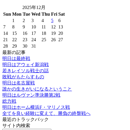
2025年12月
Sun
Mon
Tue
Wed
Thu
Fri
Sat
1
2
3
4
5
6
7
8
9
10
11
12
13
14
15
16
17
18
19
20
21
22
23
24
25
26
27
28
29
30
31
最新の記事
明日は最終戦
明日はアウェイ新潟戦
若きレイソル戦士の話
敗戦がもたらすもの
明日は名古屋戦
誰かの生きがいになるということ
明日はルヴァン準決勝第2戦
総力戦
明日はホーム横浜F・マリノス戦
全てを良い経験に変えて、勝負の終盤戦へ
最近のトラックバック
サイト内検索