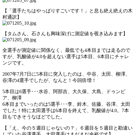
【「選手たちはやっぱりすごいです！」と息も絶え絶えの木
村通訳】
【タムさん、石さんも興味深げに測定値を覗き込みます】
全選手が測定値に関係なく、最低でも4本目までは走るので
すが、乳酸値が4.0を超えない選手は5本目、6本目にチャレ
ンジです。
2007年7月7日に5本目に突入したのは、中谷、太田、柳澤、
谷澤の4選手でしたが、なんと！今回倍増！
5本目は6選手･･･水谷、阿部吉、大久保、大島、ドゥンビ
ア、柳澤
6本目までいったのは5選手･･･李、鈴木、佐藤、谷澤、太田
でした！特に太田選手は6本目を終えて、乳酸値が4.0。7本
目もできそうなほどでした。
【「え、今の５週目じゃないの？」６週目を５週目と勘違い
していた谷澤選手。太田選手はまだまだ余裕です】