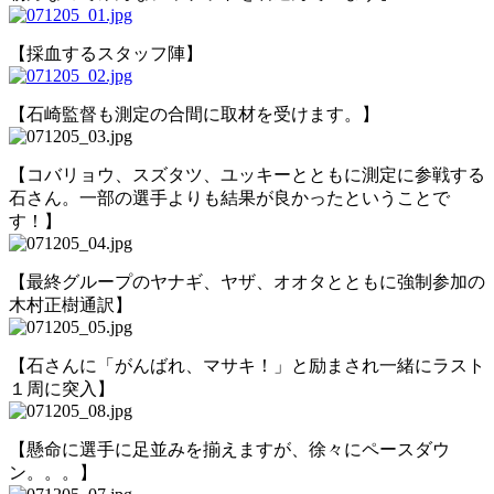
【採血するスタッフ陣】
【石崎監督も測定の合間に取材を受けます。】
【コバリョウ、スズタツ、ユッキーとともに測定に参戦する
石さん。一部の選手よりも結果が良かったということで
す！】
【最終グループのヤナギ、ヤザ、オオタとともに強制参加の
木村正樹通訳】
【石さんに「がんばれ、マサキ！」と励まされ一緒にラスト
１周に突入】
【懸命に選手に足並みを揃えますが、徐々にペースダウ
ン。。。】