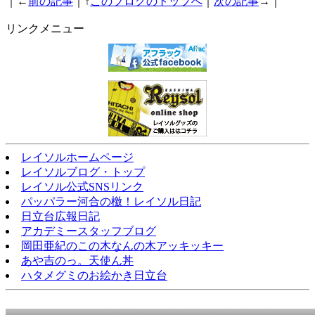
｜←
前の記事
｜↑
このブログのトップへ
｜
次の記事
→｜
リンクメニュー
レイソルホームページ
レイソルブログ・トップ
レイソル公式SNSリンク
パッパラー河合の檄！レイソル日記
日立台広報日記
アカデミースタッフブログ
岡田亜紀のこの木なんの木アッキッキー
あや吉のっ。天使ん丼
ハタメグミのお絵かき日立台